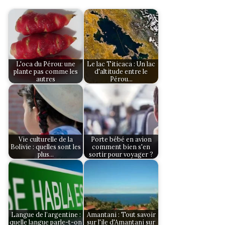
L'oca du Pérou: une
Le lac Titicaca : Un lac
plante pas comme les
d'altitude entre le
autres
Pérou…
Vie culturelle de la
Porte bébé en avion
Bolivie : quelles sont les
comment bien s'en
plus…
sortir pour voyager ?
Langue de l’argentine :
Amantani : Tout savoir
quelle langue parle-t-on
sur l'ile d'Amantani sur