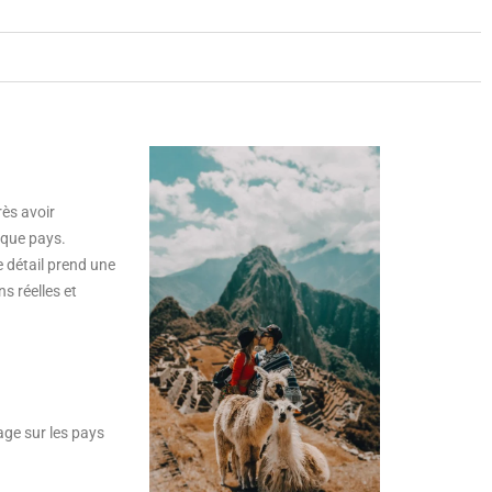
ès avoir
aque pays.
e détail prend une
s réelles et
age sur les pays