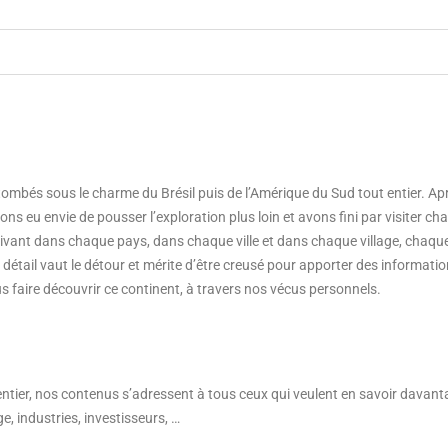
mbés sous le charme du Brésil puis de l’Amérique du Sud tout entier. Apr
ns eu envie de pousser l’exploration plus loin et avons fini par visiter ch
rrivant dans chaque pays, dans chaque ville et dans chaque village, chaqu
étail vaut le détour et mérite d’être creusé pour apporter des information
s faire découvrir ce continent, à travers nos vécus personnels.
 entier, nos contenus s’adressent à tous ceux qui veulent en savoir davant
e, industries, investisseurs, …