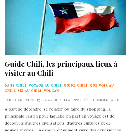
Guide Chili, les principaux lieux à
visiter au Chili
DANS
CHILI
,
VOYAGE AU CHILI
,
GUIDE CHILI
,
QUE VOIR AU
CHILI
,
SKI AU CHILI
,
VOLCAN
PAR
CHARLOTTE
24 AVRIL 2013 À 09:01
1 COMMENTAIRE
A part se détendre, se relaxer ou faire du shopping, la
principale raison pour laquelle on part en voyage est de
découvrir d’autres civilisations, d’autres cultures et de
nouveaux sites. On espère également vivre des expériences