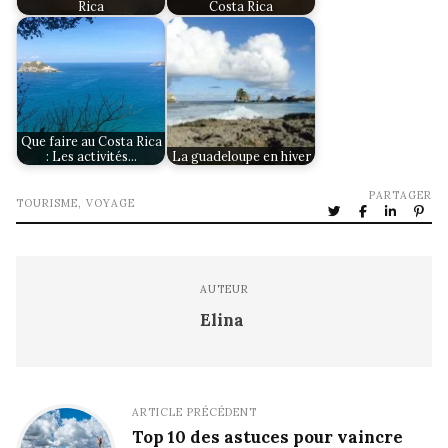
Rica
Costa Rica
Que faire au Costa Rica
: Les activités…
La guadeloupe en hiver
PARTAGER
TOURISME
,
VOYAGE
AUTEUR
Elina
ARTICLE PRÉCÉDENT
Top 10 des astuces pour vaincre