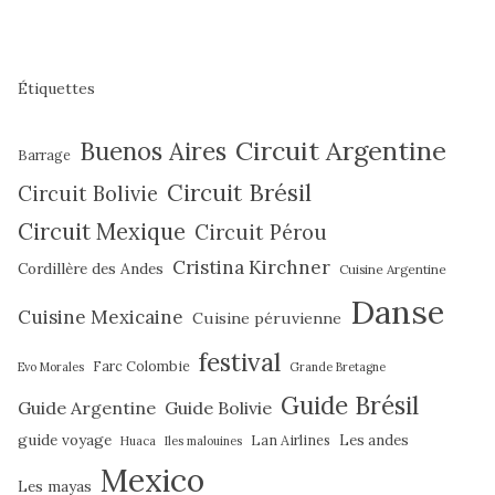
Étiquettes
Circuit Argentine
Buenos Aires
Barrage
Circuit Brésil
Circuit Bolivie
Circuit Mexique
Circuit Pérou
Cristina Kirchner
Cordillère des Andes
Cuisine Argentine
Danse
Cuisine Mexicaine
Cuisine péruvienne
festival
Farc Colombie
Evo Morales
Grande Bretagne
Guide Brésil
Guide Argentine
Guide Bolivie
guide voyage
Lan Airlines
Les andes
Huaca
Iles malouines
Mexico
Les mayas