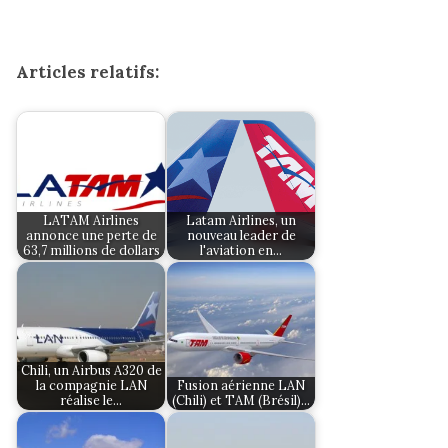
Articles relatifs:
LATAM Airlines
Latam Airlines, un
annonce une perte de
nouveau leader de
63,7 millions de dollars
l'aviation en…
Chili, un Airbus A320 de
la compagnie LAN
Fusion aérienne LAN
réalise le…
(Chili) et TAM (Brésil)…