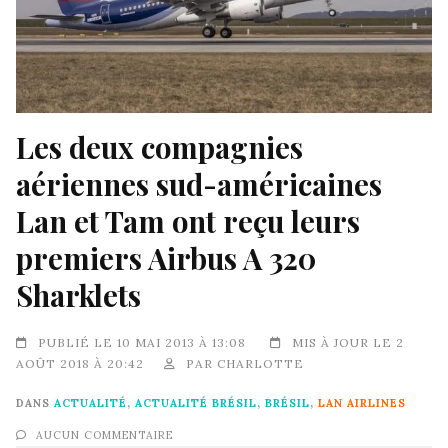
Les deux compagnies
aériennes sud-américaines
Lan et Tam ont reçu leurs
premiers Airbus A 320
Sharklets
PUBLIÉ LE 10 MAI 2013 À 13:08
MIS À JOUR LE 2
AOÛT 2018 À 20:42
PAR
CHARLOTTE
DANS
ACTUALITÉ
,
ACTUALITÉ BRÉSIL
,
BRÉSIL
,
LAN AIRLINES
AUCUN COMMENTAIRE