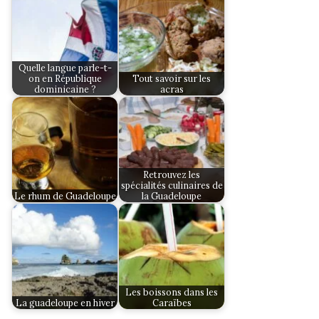
Quelle langue parle-t-
on en République
Tout savoir sur les
dominicaine ?
acras
Retrouvez les
spécialités culinaires de
Le rhum de Guadeloupe
la Guadeloupe
Les boissons dans les
La guadeloupe en hiver
Caraïbes