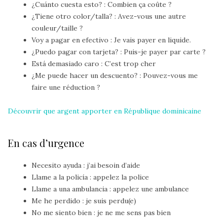
¿Cuánto cuesta esto?
: Combien ça coûte ?
¿Tiene otro color/talla?
: Avez-vous une autre
couleur/taille ?
Voy a pagar en efectivo
: Je vais payer en liquide.
¿Puedo pagar con tarjeta?
: Puis-je payer par carte ?
Está demasiado caro
: C’est trop cher
¿Me puede hacer un descuento?
: Pouvez-vous me
faire une réduction ?
Découvrir que argent apporter en République dominicaine
En cas d’urgence
Necesito ayuda
: j’ai besoin d’aide
Llame a la policía
: appelez la police
Llame a una ambulancia
: appelez une ambulance
Me he perdido
: je suis perdu(e)
No me siento bien
: je ne me sens pas bien