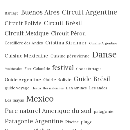
Circuit Argentine
Buenos Aires
Barrage
Circuit Brésil
Circuit Bolivie
Circuit Mexique
Circuit Pérou
Cristina Kirchner
Cordillère des Andes
Cuisine Argentine
Danse
Cuisine Mexicaine
Cuisine péruvienne
festival
Farc Colombie
Evo Morales
Grande Bretagne
Guide Brésil
Guide Argentine
Guide Bolivie
guide voyage
Lan Airlines
Les andes
Huaca
Iles malouines
Mexico
Les mayas
Parc naturel Amerique du sud
patagonie
Patagonie Argentine
plage
Piscine