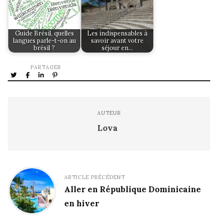
Guide Brésil, quelles
Les indispensables à
langues parle-t-on au
savoir avant votre
brésil ?
séjour en…
PARTAGER
AUTEUR
Lova
ARTICLE PRÉCÉDENT
Aller en République Dominicaine
en hiver