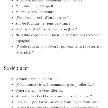
¿Cómo te llamas?
: comment tu t’appelles ?
Me llamo…
: je m’appelle…
Mucho gusto
: enchanté
¿De dónde eres?
: d’où viens-tu ?
Soy de Francia
: je viens de France
¿Hablas inglés?
: parlez-vous anglais ?
No hablo español muy bien
: je ne parle pas très bien
espagnol
¿Puede repetir, por favor?
: pouvez-vous répéter, s’il
vous plaît ?
Se déplacer
¿Dónde está…?
: où est… ?
¿Cómo puedo ir a…?
: comment puis-je aller à… ?
Quiero ir a…
: je veux aller à…
¿Cuánto cuesta el taxi?
: combien coûte le taxi ?
Pare aquí, por favor
: arrêtez-vous ici, s’il vous plaît
¿A qué hora sale el autobús?
: à quelle heure part le