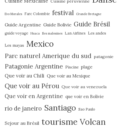
Cuisine Mexicaine
Cuisine péruvienne
festival
Farc Colombie
Evo Morales
Grande Bretagne
Guide Brésil
Guide Argentine
Guide Bolivie
guide voyage
Lan Airlines
Les andes
Huaca
Iles malouines
Mexico
Les mayas
Parc naturel Amerique du sud
patagonie
Patagonie Argentine
plage
Piscine
Que voir au Chili
Que voir au Mexique
Que voir au Pérou
Que voir au venezuela
Que voir en Argentine
que voir en Bolivie
Santiago
rio de janeiro
Sao Paulo
tourisme
Volcan
Sejour au Brésil