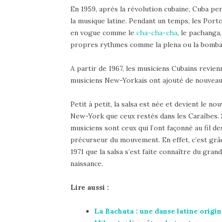
En 1959, après la révolution cubaine, Cuba pe
la musique latine. Pendant un temps, les Port
en vogue comme le
cha-cha-cha
, le pachanga
propres rythmes comme la plena ou la bomba
A partir de 1967, les musiciens Cubains revie
musiciens New-Yorkais ont ajouté de nouvea
Petit à petit, la salsa est née et devient le n
New-York que ceux restés dans les Caraïbes. S
musiciens sont ceux qui l’ont façonné au fil d
précurseur du mouvement. En effet, c’est grâ
1971 que la salsa s’est faite connaître du gran
naissance.
Lire aussi :
La Bachata : une danse latine origi