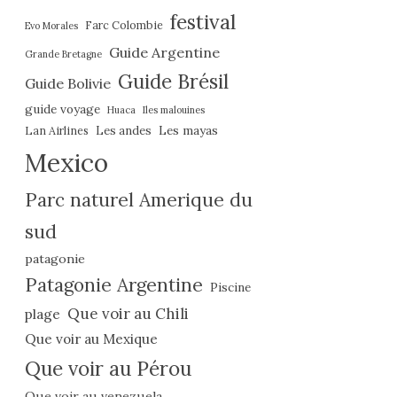
festival
Farc Colombie
Evo Morales
Guide Argentine
Grande Bretagne
Guide Brésil
Guide Bolivie
guide voyage
Huaca
Iles malouines
Les mayas
Lan Airlines
Les andes
Mexico
Parc naturel Amerique du
sud
patagonie
Patagonie Argentine
Piscine
Que voir au Chili
plage
Que voir au Mexique
Que voir au Pérou
Que voir au venezuela