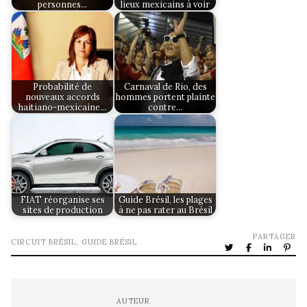
personnes…
lieux mexicains à voir
Probabilité de
Carnaval de Rio, des
nouveaux accords
hommes portent plainte
haitiano-mexicaine…
contre…
FIAT réorganise ses
Guide Brésil, les plages
sites de production
à ne pas rater au Brésil
PARTAGER
CIRCUIT BRÉSIL
,
GUIDE BRÉSIL
AUTEUR