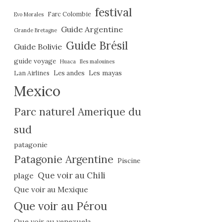
festival
Farc Colombie
Evo Morales
Guide Argentine
Grande Bretagne
Guide Brésil
Guide Bolivie
guide voyage
Huaca
Iles malouines
Les mayas
Lan Airlines
Les andes
Mexico
Parc naturel Amerique du
sud
patagonie
Patagonie Argentine
Piscine
Que voir au Chili
plage
Que voir au Mexique
Que voir au Pérou
Que voir au venezuela