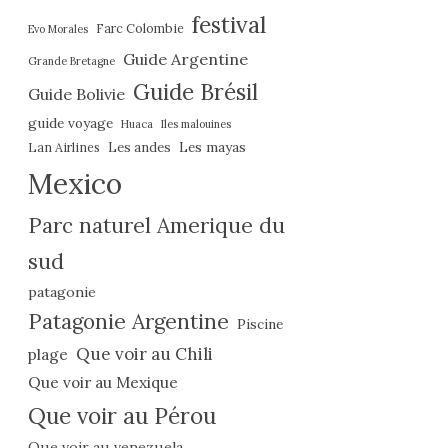
festival
Farc Colombie
Evo Morales
Guide Argentine
Grande Bretagne
Guide Brésil
Guide Bolivie
guide voyage
Huaca
Iles malouines
Les mayas
Lan Airlines
Les andes
Mexico
Parc naturel Amerique du
sud
patagonie
Patagonie Argentine
Piscine
Que voir au Chili
plage
Que voir au Mexique
Que voir au Pérou
Que voir au venezuela